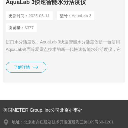
AquaLab 3快速智能水分活度仪
更新时间：
2025-06-11
型号：
AquaLab 3
浏览量：
6377
进口水分活度仪，AquaLab 3快速智能水分活度仪是一台使用
AquaLab镜面冷凝露点技术的新一代快速智能水分活度仪，它
创新地结合了测量速度、准确性和SKALA数据管理功能。这使
得有可能不仅仅快速的得到测量结果，而且还可以为检查员管
了解详情
理数据详细的合规性，优化水分空间，实时监控整个流程，确
保给客户提供品质如一的产品。
美国METER Group, Inc公司北京办事处
地址：北京市亦庄经济技术开发区经海三路109号60-1201