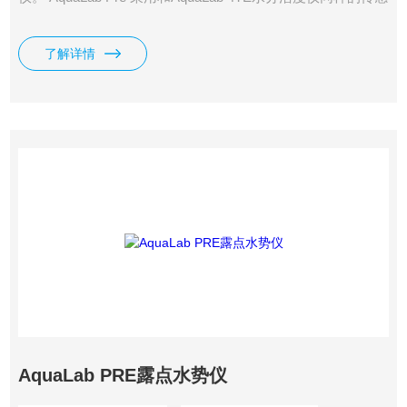
器技术， 达到和AquaLab 4TE同样的测量速度和全程测量范
围。 经济实用，性价比高。
了解详情
AquaLab PRE露点水势仪