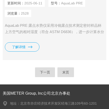
更新时间：
2025-06-11
型号：
AquaLab PRE
浏览量：
2528
AquaLab PRE 露点水势仪采用冷镜露点技术测定密封样品杯
上方空气的相对湿度（符合 ASTM D6836），进一步计算水分
活度和水势。由于 测量结果精准可靠，已成为目前业界水分
活度和水势测量的标准工具。
了解详情
下一页
末页
美国METER Group, Inc公司北京办事处
地址：北京市亦庄经济技术开发区经海三路109号60-1201