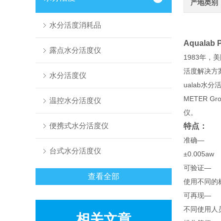
产地类别
水分活度消耗品
Aquala
露点水分活度仪
1983年，美
活度解决方案
水分活度仪
ualab水分
METER G
温控水分活度仪
仪。
便携式水分活度仪
特点：
准确—
台式水分活度仪
±0.005aw
可验证—
查看全部
使用不同的
可再现—
不同使用人
相关文章