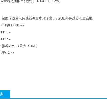
全量程范围的水分活度—0.03 ~ 1.00aw。
：镜面冷凝露点传感器测量水分活度，以及红外传感器测量温度。
0.030
1.000 aw
到
.001 aw
.005 aw
7 mL
15 mL
：推荐
（最大
）
5
小于
分钟
询