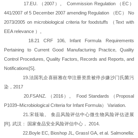
17.EU. （2007）。 Commission Regulation （EC）
441/2007 of 5 December 2007 amending Regulation （EC） No
2073/2005 on microbiological criteria for foodstuffs （Text with
EEA relevance ）。
18.21 CRF 106, Infant Formula Requirements
Pertaining to Current Good Manufacturing Practice, Quality
Control Procedures, Quality Factors, Records and Reports, and
Notifications[S].
19.法国乳企喜丽雅在华注册资质被停步嫌沙门氏菌污
染，2017
20.FSANZ. （2016）。 Food Standards （Proposal
P1039–Microbiological Criteria for Infant Formula） Variation.
21.宋筱瑜。 食品风险评估中心微生物风险评估进展
[R]. 武汉： 国家食品安全风险评估中心， 2014.
22.Boyle EC, Bioshop JL, Grassl GA, et al. Salmonella: