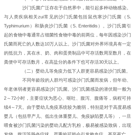
沙门氏菌广泛存在于自然界中，能引起多种动物感染。
与人类疾病相关zui常见的沙门氏菌包括鼠伤寒沙门氏菌（S.
Typhimurium）和肠炎沙门氏菌（S. Enteritidis）。沙门氏菌引
起的食物中毒通常占细菌性食物中毒的前两位，每年因感染沙门
氏菌而死亡的人数达10万人以上。沙门氏菌对外界环境具有一定
的抵抗力，其在水、奶、肉和蛋类制品中可存活数周至数月，在
粪便中可存活数月，在高盐分的条件下也可存活30天以上。
（二）婴幼儿等免疫力低下人群更容易感染沙门氏菌。
不同年龄段的人群均可感染沙门氏菌而发病，但年幼、
年老体弱者更容易感染沙门氏菌。沙门氏菌感染的潜伏期一般为
2～72小时，主要症状为恶心、呕吐、腹泻、腹痛等，病程可持
续4～7天。由于婴幼儿免疫系统较为脆弱，特别是对于高度易感
婴儿（包括早产儿、低出生体重婴儿、免疫缺陷婴儿等），一旦
喂食被沙门氏菌污染的婴幼儿配方乳粉，极易被感染致病，出现
发烧、腹泻等肠炎症状，严重的可能会引发败血症，甚至死亡。