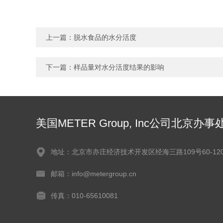
上一篇：
脱水食品的水分活度
下一篇：
样品量对水分活度结果的影响
美国METER Group, Inc公司北京办事
地址：北京市亦庄经济技术开发区经海三路109号60-120
邮箱：info@metergroup.cn
传真：010-65610081