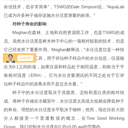
命佳技术，也非常简单”，
TSWG
的
Dale Simpson
说，“
AquaLab
已成为许多种子储存设施水分活度测量的标准。”
对种子寿命的影响
Meghan
在森林、土地和自然资源部工作，也是
TSWG
的成
员。虽然水分活度是树木种子中心的一项相对较新的技术，但是
它已经发挥了重要作用。
Meghan
解释说：“水分活度仪是一种快
速、非破坏性的工具，用于评估种子样品中的水分信息，仪器输
出为
0-1
之间的值，如果仪器和样品处于相同温度，则相当于平
衡相对湿度（
ERH
）。它与水分含量测试的不同之处在于它评
估种子样品中的游离水而不是总含水量。”
种子中的水分活度取决于其脂质、淀粉和蛋白质的相对组
成。将种子存储在冷藏室中，水分活度太高或太低都会降低种子
的寿命。理想的水分活度水平取决于物种；然而，现在目前大部
分人都接受一个普通数值的概念，在
Tree Seed Working
Group
，我们控制水分活度在
0.35
±
0.05 aw
的范围内。