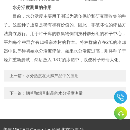
水分活度测量的作用
目前，水分活度主要用于测试为遗传保护和研究而收集的种
子。这些种子通常是稀有和有价值的。因此，非破坏性的评估方
法势在必行。用于种子库的收集物倒到按种群分组的种子中心，
平均每个种群含有
10
棵亲本树的样本。将种群储存在
2
℃
的冷却
器中以等待初始水分活度评估。如果水分活度过高，则将种子干
燥并重新测试，然后放入
-18
℃
的冰箱中，以使种子寿命大化。
上一篇：
水分活度在大麻产品中的应用
下一篇：
烟草和烟草制品的水分活度测量
美国METER Group, Inc公司北京办事处