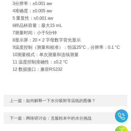
3
分辨率：
±0.001 aw
4
准确度：
±0.005 aw
5
重复性：
±0.001 aw
6
样品杯容量：
最大
15 mL
7
测量时间：小于
5
分钟
8
显示屏：
20
×
2
字母数字背光显示
9
温度控制（测量和校准）：恒温
25°C
，分辨率：
0.1 °C
10
测量模式：单次测量和连续测量
11
温度控制准确性：±
0.2 °C
12
数据接口：兼容
RS232
上一篇：
如何解释一下水分吸附等温线的图像？
下一篇：
网络研讨会：克服粉末中的水分挑战