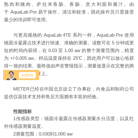
熟肉和腌肉、萨拉米香肠、香肠、意大利面和酱汁。由
于
AquaLab Pre
易于操作、清洁和校准，因此操作员只需接受
最少的培训即可使用。
与更高规格的
AquaLab 4TE
系列一样，
AquaLab Pre
使用
镜面冷凝露点技术进行快速、准确的测量。读数可在
5
分钟或更
短的时间内获得，在
0.03
至
1.00 aw
的整个测量范围内，精度
为
+/-0.005 aw
。样品温度保持在
25
℃，因此用户可以放心地获
得一致的结果。最终值由声音警报指示，测量值显示在完整的两
行字母数字显示屏上。
METER
已经在中国北京设立了办事处，向食品和制药公司
提供仪器技术支持和售后方面拥有丰富的经验。
性能指标
1
传感器类型：镜面冷凝露点传感器测量水分活度，以及红
外传感器测量温度。
2
测量范围：
0.030
到
1.000 aw