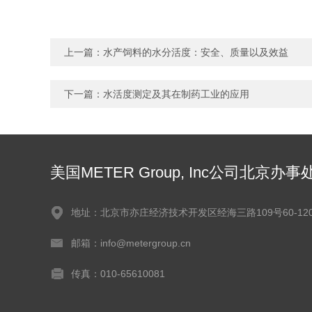
上一篇：
水产饲料的水分活度：安全、质量以及效益
下一篇：
水活度测定及其在制药工业的应用
美国METER Group, Inc公司北京办事
地址：北京市亦庄经济技术开发区经海三路109号60-120
邮箱：info@metergroup.cn
传真：010-65610081