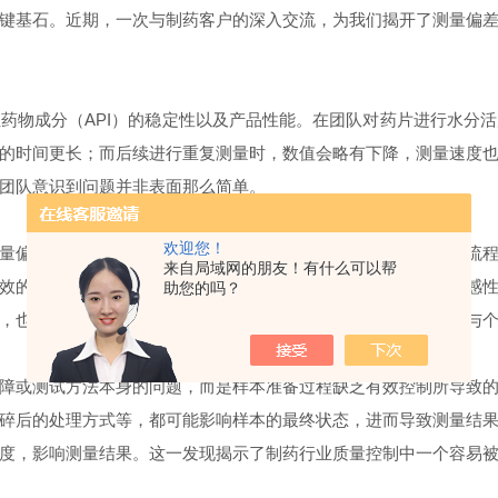
键基石。近期，一次与制药客户的深入交流，为我们揭开了测量偏
性药物成分（
API
）的稳定性以及产品性能。在团队对药片进行水分活
的时间更长；而后续进行重复测量时，数值会略有下降，测量速度
团队意识到问题并非表面那么简单。
欢迎您！
量偏差的可能性，将目光聚焦在了样本的处理方式上。按照标准流
来自局域网的朋友！有什么可以帮
效的控制。原来，药片的片状结构一旦破裂，其对环境湿度的敏感
助您的吗？
，也足以对测量结果产生显著影响，从而使得后续样品的表现首与
障或测试方法本身的问题，而是样本准备过程缺乏有效控制所导致
碎后的处理方式等，都可能影响样本的最终状态，进而导致测量结
度，影响测量结果。这一发现揭示了制药行业质量控制中一个容易