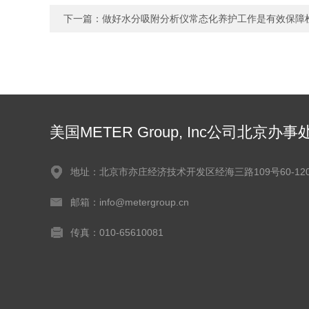
下一篇：
做好水分吸附分析仪常态化养护工作是有效保障
美国METER Group, Inc公司北京办事
地址：北京市亦庄经济技术开发区经海三路109号60-120
邮箱：info@metergroup.cn
传真：010-65610081