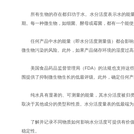
所有生物的存在都归功于水。
水分活度
表示水的能
期。每一种微生物，如细菌、酵母或霉菌，都有一个能使
任何产品中水的能量（即
水分活度
测量值）都会影响
微生物污染的风险。此外，如果产品储存环境的湿度过高
美国食品药品监督管理局（
FDA
）的法规也支持这
围提供了抑制微生物生长的
低最
评级。此外，确定任何产
纯水具有显著的、可测量的能量，其
水分活度
被归
取决于其他成分的类型和性质。
水分活度
量表的
低最
端为
了解并记录不同物质如何影响
水分活度
可提供有价
稳定性。