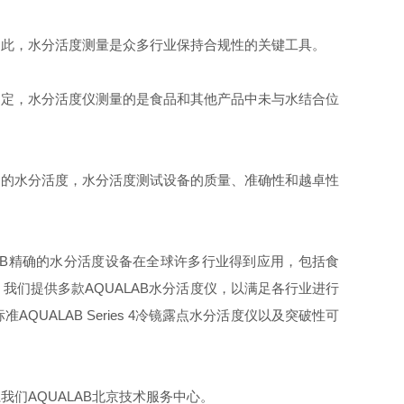
因此，
水分活度
测量是众多行业保持合规性的关键工具。
测定，
水分活度仪
测量的是食品和其他产品中未与水结合位
中的
水分活度
，
水分活度
测试设备的质量、准确性和越卓性
B
精确的
水分活度
设备在全球许多行业得到应用，包括食
。我们提供
多
款
AQUALAB
水分活度仪
，以满足各行业进行
标准
AQUALAB Series 4
冷镜露点水分活度仪
以及
突破性可
系我们
AQUALAB
北京技术服务中心。