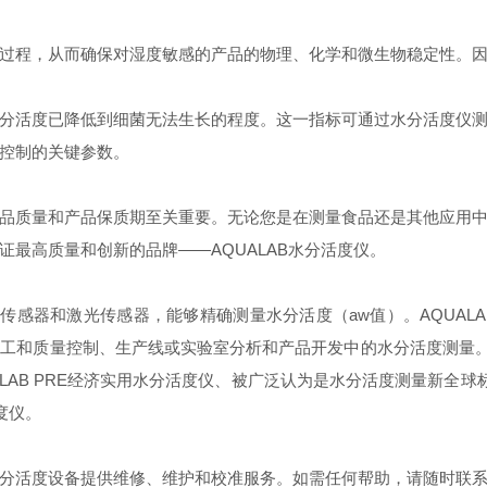
过程，从而确保对湿度敏感的产品的物理、化学和微生物稳定性。
分活度
已降低到细菌无法生长的程度。这一指标可通过
水分活度仪
控制的关键参数。
品质量和产品保质期至关重要。无论您
是在测量食品还是其他应用
证最高质量和创新的品牌
——AQUALAB
水分活度仪。
点传感器和激光传感器
，能够精确测量
水分活度
（
aw
值）。
AQUALA
加工和质量控制、生产线或实验室分析和产品开发中的
水分活度
测量
LAB PRE
经济实用水分活度仪
、被广泛认为是
水分活度
测量新全球
度仪
。
分活度
设备提供维修、维护和校准服务。如需任何帮助，请
随时联