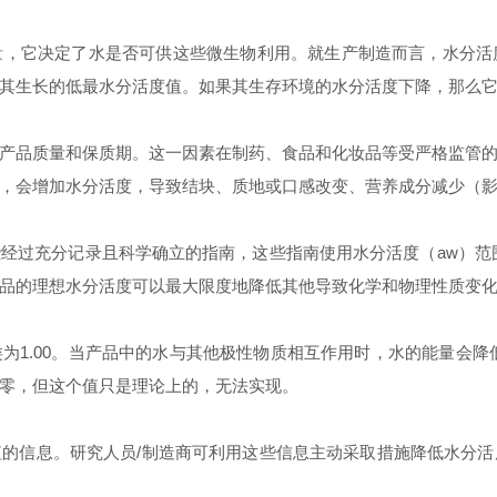
量，它决定了水是否可供这些微生物利用。就生产制造而言，
水分活
其生长的低最
水分活度
值。如果其生存环境的
水分活度
下降，那么
产品质量和保质期。这一因素在制药、食品和化妆品等受严格监管
，会增加
水分活度
，导致结块、质地或口感改变、营养成分减少（
些经过充分记录且科学确立的指南，这些指南使用
水分活度
（
aw
）范
品的理想
水分活度
可以最大限度地降低其他导致化学和物理性质变
类为
1.00
。当产品中的水与其他极性物质相互作用时，水的能量会降
零，但这个值只是理论上的，无法实现。
值的信息。研究人员
/
制造商可利用这些信息主动采取措施降低
水分活