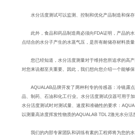
水分活度
测试可以监测、控制和优化产品制造和保存
此外，食品和药品制造商必须向
FDA
证明，产品的
水
点结合的水分子产生的水蒸气压，是所有耐储存材料质量
您已经知道，
水分活度
测量对于维持您所追求的高产
对您来说都至关重要。因此，我们想向您介绍一个能够保
AQUALAB
品牌开发了两种利专
的
传感器
：冷镜露
品、制药、石油和化工行业。
水分活度
测试仪器可用于
水分活度
测试时对测试量、速度和准确性的要求：
AQUA
以测量高浓度挥发性物质的
AQUALAB TDL 2
激光
水分活
我们的内部专家团队和训练有素的工程师将为您的
水