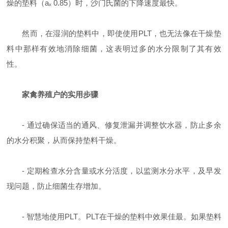
燥的垫料（
a
ₓ
0.85
）时，沙门氏菌的下降速度最快。
然而，在湿润的垫料中，即使使用
PLT
，也无法像在干燥垫
料中那样有效地消除细菌，这表明过多的水分限制了其有效
性。
家禽养殖户的实用步骤
-
通过确保适当的通风、修复泄漏并调整饮水器，防止多余
的水分积聚，从而保持垫料干燥。
-
定期检查水分含量或水分活度，以监测水分水平，及早发
现问题，防止细菌生存增加。
-
智慧地使用
PLT
。
PLT
在干燥的垫料中效果佳最。如果垫料