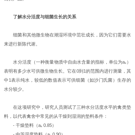
了解水分活度与细菌生长的关系
细菌和其他微生物在潮湿环境中茁壮成长，因为它们需要水
来进行新陈代谢。
水分活度（一种衡量物质中自由水含量的指标，单位为
a
ₓ
）
表明有多少水可供微生物生长。它在
0
到
1
的范围内进行测量，其
中
1
表示纯水，较低的数值表示可供细菌（如沙门氏菌）生存的
水分较少。
在这项研究中，研究人员测试了三种水分活度水平的禽类垫
料，以代表禽舍中常见的从
干燥到
湿润的垫料条件：
-
干燥垫料（
a
ₓ
0.85
）
-
中等湿度垫料（
a
ₓ
0.90
）