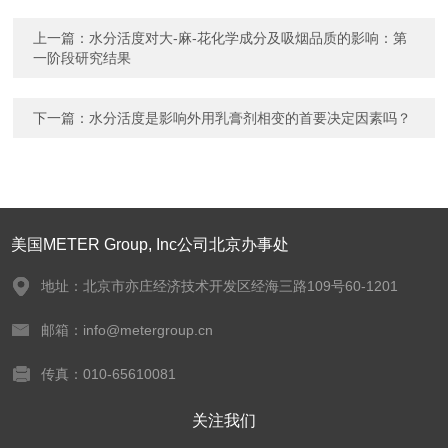
上一篇：
水分活度对大-麻-花化学成分及吸烟品质的影响：第
一阶段研究结果
下一篇：
水分活度是影响外用乳膏剂相变的首要决定因素吗？
美国METER Group, Inc公司北京办事处
地址：北京市亦庄经济技术开发区经海三路109号60-1201
邮箱：info@metergroup.cn
传真：010-65610081
关注我们