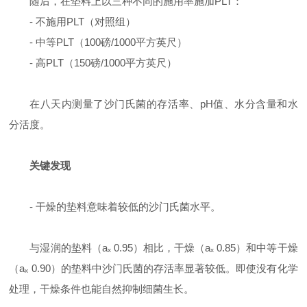
随后，在垫料上以三种不同的施用率施加
PLT
：
-
不施用
PLT
（对照组）
-
中等
PLT
（
100
磅
/1000
平方英尺）
-
高
PLT
（
150
磅
/1000
平方英尺）
在八天内测量了沙门氏菌的存活率、
pH
值、水分含量和水
分活度。
关键发现
-
干燥的垫料意味着较低的沙门氏菌水平。
与湿润的垫料（
a
ₓ
0.95
）相比，干燥（
a
ₓ
0.85
）和中等干燥
（
a
ₓ
0.90
）的垫料中沙门氏菌的存活率显著较低。即使没有化学
处理，干燥条件也能自然抑制细菌生长。