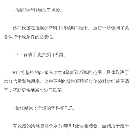
-
湿润的垫料增加了风险。
沙门氏菌在湿润的垫料中持续时间更长，这进一步强调了禽
舍保持干燥条件的必要性。
- PLT
有助于减少沙门氏菌。
PLT
将垫料的
pH
值从大约
8
降低到
2
到
5
的范围，具体取决于
水分含量和施用率。这种不利的酸性环境通过使垫料对细菌不适
宜，帮助更快地减少沙门氏菌。
-
最佳结果：干燥的垫料和
PLT
。
有效最的策略是将低水分与
PLT
处理相结合。当施用于最干