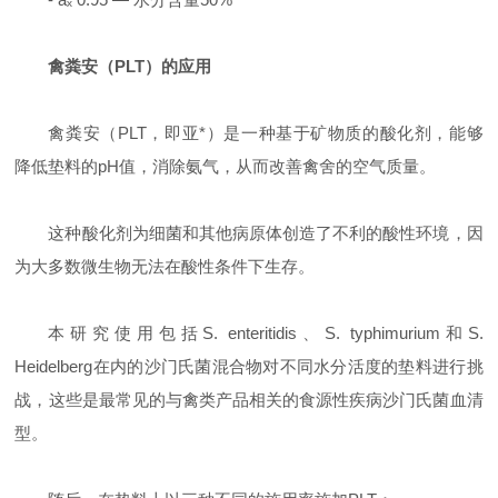
禽粪安
（
PLT
）的应用
禽粪安
（
PLT
，即亚*）是一种基于矿物质的酸化剂，能够
降低垫料的
pH
值，消除氨气，从而改善禽舍的空气质量。
这种酸化剂为细菌和其他病原体创造了不利的酸性环境，因
为大多数微生物无法在酸性条件下生存。
本研究使用包括
S. enteritidis
、
S. typhimurium
和
S.
Heidelberg
在内的沙门氏菌混合物对不同水分活度的垫料进行挑
战，这些是最常见的与禽类产品相关的食源性疾病沙门氏菌血清
型。