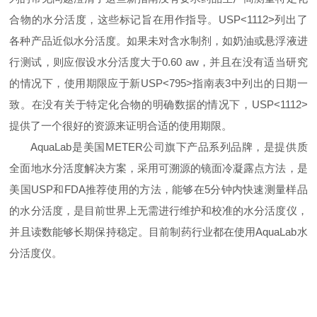
合物的水分活度，这些标记旨在用作指导。
USP<1112>
列出了
各种产品近似水分活度。如果未对含水制剂，如奶油或悬浮液进
行测试，则应假设水分活度大于
0.60 aw
，并且在没有适当研究
的情况下，使用期限应于新
USP<795>
指南表
3
中列出的日期一
致。在没有关于特定化合物的明确数据的情况下，
USP<1112>
提供了一个很好的资源来证明合适的使用期限。
AquaLab
是美国METER公司旗下产品系列品牌，是提供质
全面地水分活度解决方案，采用可溯源的镜面冷凝露点方法，是
美国
USP
和
FDA
推荐使用的方法，能够在
5
分钟内快速测量样品
的水分活度，是目前世界上无需进行维护和校准的水分活度仪，
并且读数能够长期保持稳定。目前制药行业都在使用
AquaLab
水
分活度仪。