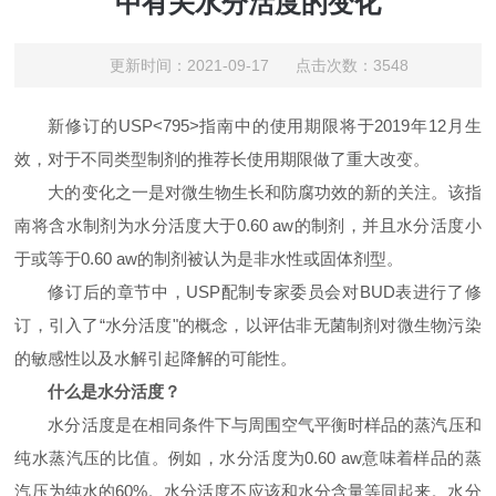
中有关水分活度的变化
更新时间：2021-09-17 点击次数：3548
新修订的
USP<795>
指南中的使用期限将于
2019
年
12
月生
效，对于不同类型制剂的推荐长使用期限做了重大改变。
大的变化之一是对微生物生长和防腐功效的新的关注。该指
南将含水制剂为水分活度大于
0.60 aw
的制剂，并且水分活度小
于或等于
0.60 aw
的制剂被认为是非水性或固体剂型。
修订后的章节中，
USP
配制专家委员会对
BUD
表进行了修
订，引入了“水分活度"的概念，以评估非无菌制剂对微生物污染
的敏感性以及水解引起降解的可能性。
什么是水分活度？
水分活度是在相同条件下与周围空气平衡时样品的蒸汽压和
纯水蒸汽压的比值。例如，水分活度为
0.60 aw
意味着样品的蒸
汽压为纯水的
60%
。水分活度不应该和水分含量等同起来。水分