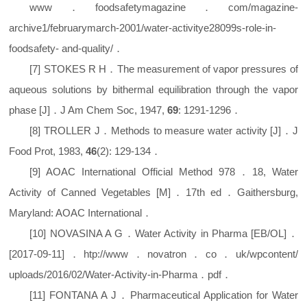
www
．
foodsafetymagazine
．
com/magazine-
archive1/februarymarch-2001/water-activitye28099s-role-in-
foodsafety- and-quality/
．
[
7
]
STOKES R H
．
The measurement of vapor pressures of
aqueous solutions by bithermal equilibration through the vapor
phase
[
J
]
．
J Am Chem Soc
, 1947,
69
: 1291-1296
．
[
8
]
TROLLER J
．
Methods to measure water activity
[
J
]
．
J
Food Prot
, 1983,
46
(
2
)
: 129-134
．
[
9
]
AOAC International Official Method 978
．
18, Water
Activity of Canned Vegetables
[
M
]
．
17th ed
．
Gaithersburg,
Maryland: AOAC International
．
[
10
]
NOVASINA A G
．
Water Activity in Pharma
[
EB/OL
]
．
[
2017-09-11
]
．
htp://www
．
novatron
．
co
．
uk/wpcontent/
uploads/2016/02/Water-Activity-in-Pharma
．
pdf
．
[
11
]
FONTANA A J
．
Pharmaceutical Application for Water