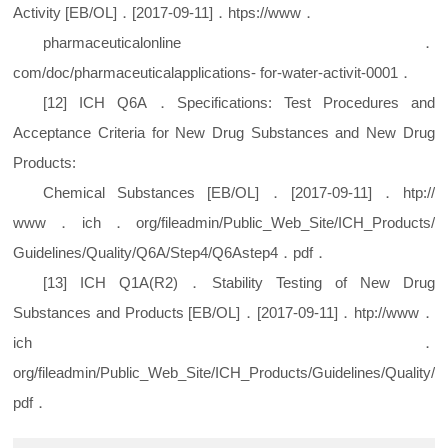
Activity
[
EB/OL
]
．[
2017-09-11
]
．
htps://www
．
pharmaceuticalonline
．
com/doc/pharmaceuticalapplications- for-water-activit-0001
．
[
12
]
ICH Q6A
．
Specifications: Test Procedures and
Acceptance Criteria for New Drug Substances and New Drug
Products:
Chemical Substances
[
EB/OL
]
．[
2017-09-11
]
．
htp://
www
．
ich
．
org/fileadmin/Public_Web_Site/ICH_Products/
Guidelines/Quality/Q6A/Step4/Q6Astep4
．
pdf
．
[
13
]
ICH Q1A
(
R2
)
．
Stability Testing of New Drug
Substances and Products
[
EB/OL
]
．[
2017-09-11
]
．
htp://www
．
ich
．
org/fileadmin/Public_Web_Site/ICH_Products/Guidelines/Qualit
pdf
．