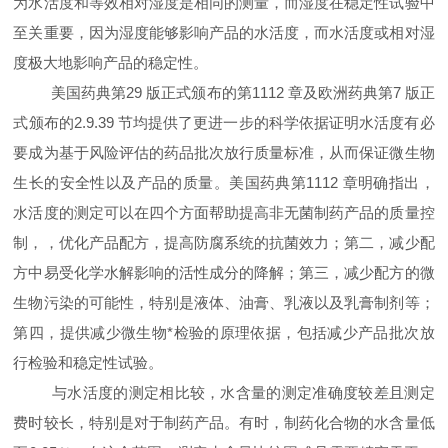
为水活度和等效相对湿度是相同的测量，而湿度在稳定性试验中
至关重要，因为湿度能够影响产品的水活度，而水活度或相对湿
度极大地影响产品的稳定性。
美国药典第
29
版正式颁布的第
1112
章及欧洲药典第
7
版正
式颁布的
2.9.39
节均提供了更进一步的
科学依据证明水活度有必
要成为基于风险评估的药品批次放行质量标准，从而保证微生物
生长的安全性以及产品的质量。美国药典第
1112
章明确指出，
水活度的测定可以在四个方面帮助提高非无菌制药产品的质量控
制，，优化产品配方，提高防腐系统的抗菌效力；第二，减少配
方中易受化学水解影响的活性成分的降解；第三，减少配方的微
生物污染的可能性，特别是液体、油膏、乳液以及乳膏制剂等；
第四，提供减少微生物*检验的原理依据，包括减少产品批次放
行检验和稳定性试验。
与水活度的测定相比较，水含量的测定准确度较差且测定
费时较长，特别是对于制药产品。有时，制药化合物的水含量低