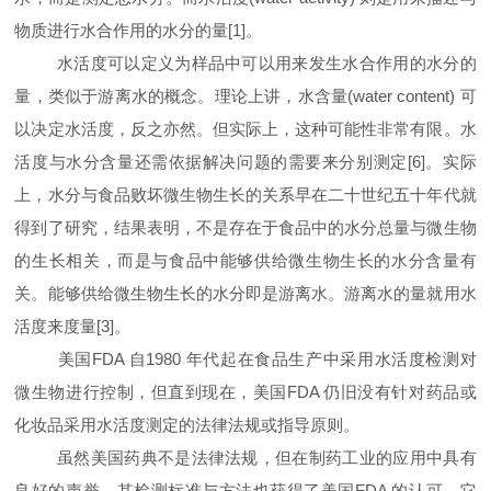
物质进行水合作用的水分的量[
1
]
。
水活度可以定义为样品中可以用来发生水合作用的水分的
量，类似于游离水的概念。理论上讲，水含量(
water content
)
可
以决定水活度，反之亦然。但实际上，这种可能性非常有限。水
活度与水分含量还需依据解决问题的需要来分别测定[
6
]
。实际
上，水分与食品败坏微生物生长的关系早在二十世纪五十年代就
得到了研究，结果表明，不是存在于食品中的水分总量与微生物
的生长相关，而是与食品中能够供给微生物生长的水分含量有
关。能够供给微生物生长的水分即是游离水。游离水的量就用水
活度来度量[
3
]
。
美国
FDA
自
1980
年代起在食品生产中采用水活度检测对
微生物进行控制，但直到现在，美国
FDA
仍旧没有针对药品或
化妆品采用水活度测定的法律法规或指导原则。
虽然美国药典不是法律法规，但在制药工业的应用中具有
良好的声誉，其检测标准与方法也获得了美国
FDA
的认可，它