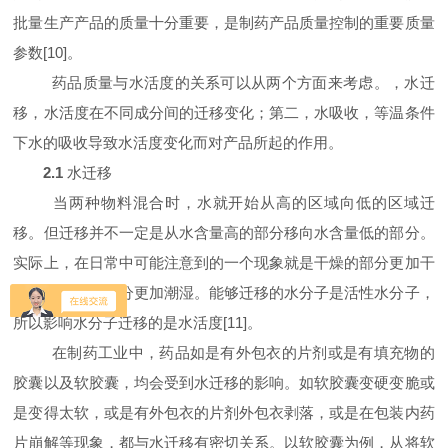
批量生产产品的质量十分重要，是制药产品质量控制的重要质量
参数[
10
]
。
药品质量与水活度的关系可以从两个方面来考虑。，水迁
移，水活度在不同成分间的迁移变化；第二，水吸收，等温条件
下水的吸收导致水活度变化而对产品所起的作用。
2.1
水迁移
当两种物料混合时，水就开始从高的区域向低的区域迁
移。但迁移并不一定是从水含量高的部分移向水含量低的部分。
实际上，在日常中可能注意到的一个现象就是干燥的部分更加干
燥，而潮湿的部分更加潮湿。能够迁移的水分子是活性水分子，
所以影响水分子迁移的是水活度[
11
]
。
在制药工业中，药品如是有外包衣的片剂或是有填充物的
胶囊以及软胶囊，均会受到水迁移的影响。如软胶囊变硬变脆或
是变得太软，或是有外包衣的片剂外包衣剥落，或是在包装内药
片崩解等现象，都与水迁移有密切关系。以软胶囊为例，从将软