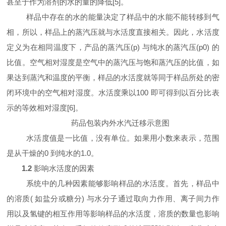
甚至于作为溶剂的水的量的降低[
5
]
。
样品中存在的水的能量决定了样品中的水能不能转移到气
相，所以，样品上的蒸汽压就与水活度直接相关。因此，水活度
定义为在相同温度下，产品的蒸汽压(
p
)
与纯水的蒸汽压(
p
0
)
的
比值。空气相对湿度是空气中的蒸汽压与饱和蒸汽压的比值，如
果达到蒸汽和温度的平衡，样品的水活度就等同于样品所处的密
闭环境中的空气相对湿度。水活度乘以
100
即可得到以百分比表
示的等效相对湿度[
6
]
。
药品包装内外水汽迁移示意图
水活度值是一比值，没有单位。如果用小数来表示，范围
是从干燥的
0
到纯水的
1.0
。
1.2
影响水活度的因素
系统中的几种因素能够影响样品的水活度。首先，样品中
的溶质( 如盐分或糖分) 与水分子通过取向力作用、离子间力作
用以及氢键的相互作用等影响样品的水活度，溶质的数量也影响