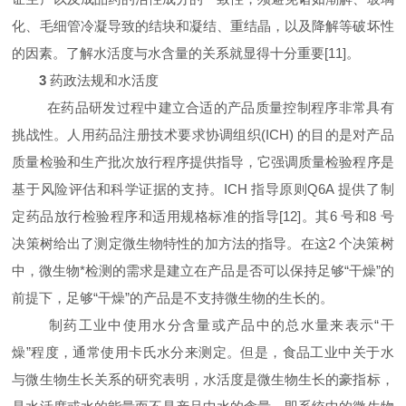
化、毛细管冷凝导致的结块和凝结、重结晶，以及降解等破坏性
的因素。了解水活度与水含量的关系就显得十分重要[
11
]
。
3
药政法规和水活度
在药品研发过程中建立合适的产品质量控制程序非常具有
挑战性。人用药品注册技术要求协调组织(
ICH
)
的目的是对产品
质量检验和生产批次放行程序提供指导，它强调质量检验程序是
基于风险评估和科学证据的支持。
ICH
指导原则
Q6A
提供了制
定药品放行检验程序和适用规格标准的指导[
12
]
。其
6
号和
8
号
决策树给出了测定微生物特性的加方法的指导。在这
2
个决策树
中，微生物*检测的需求是建立在产品是否可以保持足够“干燥”的
前提下，足够“干燥”的产品是不支持微生物的生长的。
制药工业中使用水分含量或产品中的总水量来表示“干
燥”程度，通常使用卡氏水分来测定。但是，食品工业中关于水
与微生物生长关系的研究表明，水活度是微生物生长的豪指标，