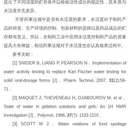
提出了不同湿度的贮存条件以检验活性成分的稳定性，其本质与
水活度并无差异。
不管药事法规中是否有水活度的要求，水活度对于制药产
品的研发、生产环境的控制、包装材料的选择以及药品成品的贮
存都有意义。所以，在制药工业中应用水活度对制药产品的质量
提高大有裨益，相信药事法规对于水活度也在认真核查过程中。
参考文献
：
[
1
]
SNIDER B, LIANG P, PEARSON N
．
Implementation of
water activity testing to replace Karl Fischer water testing for
solid oral-dosage forms
[
J
]
．
Pharm Technol
, 2007,
31
(
2
)
:56-
71
．
[
2
]
MAQUET J, THEVENEAU H, DJABOUROV M,
et al
．
State of water in gelation solutions and gels: An
1
H NMR
investigation
[
J
]
．
Polymer
, 1986,
27
(
7
)
: 1103-1110
．
[
3
]
SCOTT W J
．
Water relations of food spoilage