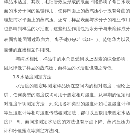
样品水活度。其次，毛细管效应形成的液面凹陷影响了弯曲水表
面的水分子间的氢键作用，使得凹面上的蒸汽压小于没有弯曲的
理想纯水平面上的蒸汽压。还有，样品表面与水分子的相互作用
也影响到样品的水活度，这些相互作用包括水分子与未溶解成分
-
+
表面官能团通过取向力、离子键(
H
O
或
OH
)
、范德华力以及
3
氢键的直接相互作用[
6
]
。
与纯水相比，样品中的水总是受到以上因素的综合影响，
因此降低了样品的蒸汽压，而样品的水活度也随之降低。
1.3
水活度测定方法
水活度的测定即测定样品所在空间内的相对湿度，理论上
讲，任何类型的湿度仪均可用于测定相对湿度。从早期的恒定相
对湿度平衡测定方法，到采用各种类型的湿度计如毛发湿度计和
等压湿度计等相对湿度传感器测定法，都可以直接用来测定水活
度[
7
—
8
]
。而间接测定水活度的方法也有冰点下降、蒸汽压压力
计和冷镜露点等测定方法[
8
]
。