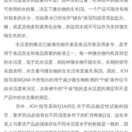
是水活度或水的能量而不是产品中水的含量，即系统中的微生物
可使用的水的量，决定了微生物的生长[
3
]
。一个产品可能含有相
对较多的水分，但如果水已经化学“键合”保湿剂或溶质如盐分、
糖，或是其他多羟基类化合物，则这些水就不可以作为支持微生
物生长的水。
水活度的概念已被微生物学家及食品学家应用多年，是常
用于食品安全和食品质量的标准之一。每一种微生物均有其特定
的水活度，低于此水活度，则此种微生物不能生长。长期的研究
实践表明，水含量与微生物的生长没有直接关系[
3
]
。因此，
ICH
指导原则
Q6A
中所指出的用于减少微生物检测的“干燥”条件仅可
由水活度来决定，决策树中的“干燥”指的是水活度的测定而不是
产品中的水含量的测定。
另外，
ICH
指导原则
Q1A
(
R2
)
关于药品稳定性试验的指
导，要求药品必须有在不同湿度条件下的贮存检验[
13
]
。这在本
质上与要求产品必须保存在不同水活度水平的检验是一致的，因