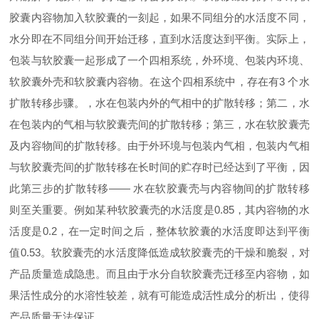
胶囊内容物加入软胶囊的一刻起，如果不同组分的水活度不同，
水分即在不同组分间开始迁移，直到水活度达到平衡。实际上，
包装与软胶囊一起形成了一个四相系统，外环境、包装内环境、
软胶囊
外壳和软胶囊内容物。在这个四相系统中，存在有
3
个水
扩散转移步骤。，水在包装内外的气相中的扩散转移；第二，水
在包装内的气相与软胶囊壳间的扩散转移；第三，水在软胶囊壳
及内容物间的扩散转移。由于外环境与包装内气相，包装内气相
与软胶囊壳间的扩散转移在长时间的贮存时已经达到了平衡，因
此第三步的扩散转移
——
水在软胶囊壳与内容物间的扩散转移
则至关重要。例如某种软胶囊壳的水活度是
0.85
，其内容物的水
活度是
0.2
，在一定时间之后，整体软胶囊的水活度即达到平衡
值
0.53
。软胶囊壳的水活度降低造成软胶囊壳的干燥和脆裂，对
产品质量造成隐患。而且由于水分自软胶囊壳迁移至内容物，如
果活性成分的水溶性较差，就有可能造成活性成分的析出，使得
产品质量无法保证。