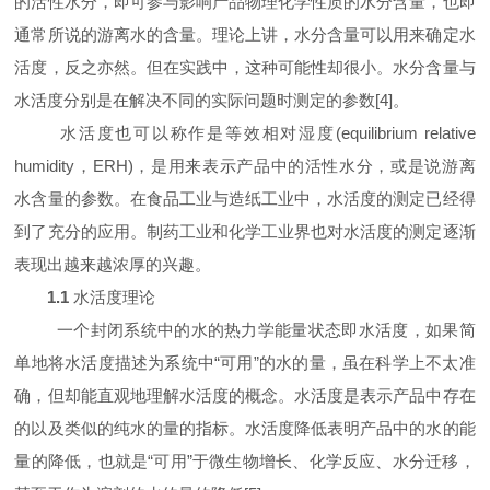
的活性水分，即可参与影响产品物理化学性质的水分含量，也即
通常所说的游离水的含量。理论上讲，水分含量可以用来确定水
活度，反之亦然。但在实践中，这种可能性却很小。水分含量与
水活度分别是在解决不同的实际问题时测定的参数[
4
]
。
水活度也可以称作是等效相对湿度(
equilibrium relative
humidity
，
ERH
)
，是用来表示产品中的活性水分，或是说游离
水含量的参数。在食品工业与造纸工业中，水活度的测定已经得
到了充分的应用。制药工业和化学工业界也对水活度的测定逐渐
表现
出越来越浓厚的兴趣。
1.1
水活度理论
一个封闭系统中的水的热力学能量状态即水活度，如果简
单地将水活度描述为系统中“可用”的水的量，虽在科学上不太准
确，但却能直观地理解水活度的概念。水活度是表示产品中存在
的以及类似的纯水的量的指标。水活度降低表明产品中的水的能
量的降低，也就是“可用”于微生物增长、化学反应、水分迁移，