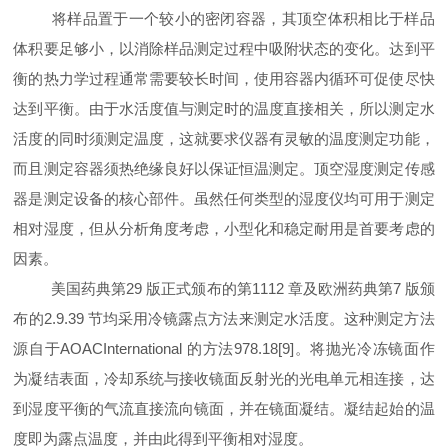
将样品置于一个较小的密闭容器，其顶空体积相比于样品
体积要足够小，以消除样品测定过程中吸附状态的变化。达到平
衡的热力学过程通常需要较长时间，使用容器内循环可促使尽快
达到平衡。由于水活度值与测定时的温度直接相关，所以测定水
活度的同时须测定温度，这就要求仪器有灵敏的温度测定功能，
而且测定容器须热绝缘良好以保证恒温测定。顶空湿度测定传感
器是测定设备的核心部件。虽然任何类型的湿度仪均可用于测定
相对湿度，但从分析角度考虑，小型化和稳定耐用是首要考虑的
因素。
美国药典第
29
版正式颁布的第
1112
章及欧洲药典第
7
版颁
布的
2.9.39
节均采用冷镜露点方法来测定水活度。这种测定方法
源自于
AOACInternational
的方法
978.18
[
9
]
。将抛光冷冻镜面作
为凝结表面，冷却系统与接收镜面反射光的光电单元相连接，达
到湿度平衡的气流直接流向镜面，并在镜面凝结。凝结起始的温
度即为露点温度，并由此得到平衡相对湿度。