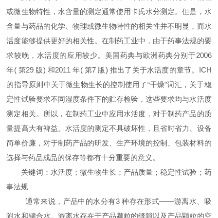
或微生物特性，水含量的测定通常使用卡氏水分测定。但是，水
含量与药品的化学、物理或微生物特性的相关性并不明显，而水
活度能够提供更好的相关性。在制药工业中，由于药事法规的要
求较晚，水活度的应用较少。美国药典与欧洲药典分别于
2006
年( 第
29
版) 和
2011
年( 第
7
版) 推出了关于水活度的章节。
ICH
的指导原则中关于微生物生长的控制使用了“干燥”词汇，关于稳
定性试验要求不同湿度条件下的贮存检验，这些要求均与水活度
测定相关。所以，在制药工业中应用水活度，对于制药产品的质
量提高大有裨益。水活度的测定不具破坏性，且省时省力、设备
简单价廉，对于制药产品的研发、生产环境的控制、包装材料的
选择与药品成品的保存等都有十分重要的意义。
关键词
：水活度；微生物生长；产品质量；稳定性试验；药
事法规
通常来说，产品中的水分有
3
种存在形式——游离水、吸
附水和键合水。游离水存在于产品颗粒的缝隙以及产品颗粒的空