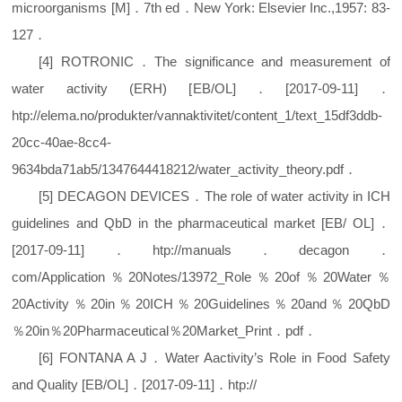
microorganisms
[
M
]
．
7th ed
．
New York: Elsevier Inc.,1957: 83-
127
．
[
4
]
ROTRONIC
．
The significance and measurement of
water activity
(
ERH
) [
EB/OL
]
．[
2017-09-11
]
．
htp://elema
.
no/produkter/vannaktivitet/content_1/text_15df3ddb-
20cc-40ae-8cc4-
9634bda71ab5/1347644418212/water_activity_theory
.
pdf
．
[
5
]
DECAGON DEVICES
．
The role of water activity in ICH
guidelines and QbD in the pharmaceutical market
[
EB/ OL
]
．
[
2017-09-11
]
．
htp://manuals
．
decagon
．
com/Application
％
20Notes/13972_Role
％
20of
％
20Water
％
20Activity
％
20in
％
20ICH
％
20Guidelines
％
20and
％
20QbD
％
20in
％
20Pharmaceutical
％
20Market_Print
．
pdf
．
[
6
]
FONTANA A J
．
Water Aactivity’s Role in Food Safety
and Quality
[
EB/OL
]
．[
2017-09-11
]
．
htp://