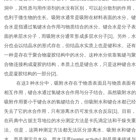
洞中，其性质与用作溶剂的水没有区别，可以起分散剂的作用，
也利于微生物的生长。吸附水通常是吸附在材料表面的水分。键
合水是指通过氢键水合作用与物质结合的水分。键合水是分子表
面的单层水分子，而吸附水分通常形成多层水分子[
1
]
。另外，水
分也会以结晶水的形式存在，但结晶水实质上也是键和水。还有
一种是存在于聚合物凝胶结构中的水分。这种水分依靠氢键与聚
合物连接构成凝胶的结构，本质上也是键合水，只是这种键合水
也是凝胶结构的一部分[
2
]
。
在这
3
种水分中，吸附水存在于物质表面且与物质表面有
相互作用，键合水通过氢键水合作用与分子结合。虽然吸附水的
吸附作用要小于键合水的氢键结合力，但吸附水和键合水都已经
失去了它的水合作用，只有游离水仍可发生水合反应[
1
]
。目前，
在药典中占据主导地位的水分测定方法是卡氏滴定法和干燥失重
法。但是，这两种测定方法都无法区分游离水、吸附水和键合
水，而是测定总水分。而水活度(
water activity
)
则是用来描述与