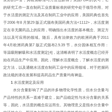
的研究工作一直在制药工业质量标准的研究中处于领导作用。对
于水活度的测定方法及其在制药工业中的应用，美国药典也首先
于
2006
年
8
月第
29
版正式颁布美国药典方法
<1112>
，水活度测
定在非无菌药品上的应用，明确指出水活度的基本概念、测定方
法以及可应用的领域。随后，具有法律效力的欧洲药典于
2011
年
4
月欧洲药典第
7
版正式颁布
2.9.39
节，水分固体相互作用：
等温吸附解吸和水活度测定[
4
]
，这清晰表明了水活度概念已经开
始在药品生产中应用。因此，理解水活度概念，了解水活度的测
定方法，以及通晓水活度在制药工业中的应用领域，对于把握药
政法规的潜在发展和提高药品生产质量均有裨益。
1
水活度测定及应用
水分含量影响了产品的许多物理化学性质，但水分含量与
产品特性的关系一直难于建立，如产品稳定性与水分含量的关系
等，因此，水活度的概念应运而生。其物理意义是指水分含量中