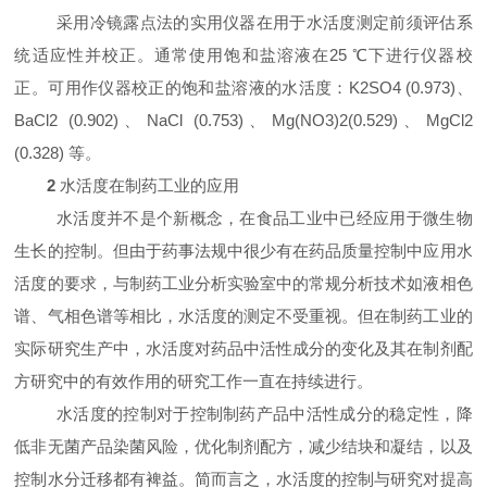
采用冷镜露点法的实用仪器在用于水活度测定前须评估系
统适应性并校正。通常使用饱和盐溶液在
25
℃下进行仪器校
正。可用作仪器校正的饱和盐溶液的水活度：
K2SO4
(
0.973
)
、
BaCl2
(
0.902
)
、
NaCl
(
0.753
)
、
Mg
(
NO3
)
2
(
0.529
)
、
MgCl2
(
0.328
)
等。
2
水活度在制药工业的应用
水活度并不是个新概念，在食品工业中已经应用于微生物
生长的控制。但由于药事法规中很少有在药品质量控制中应用水
活度的要求，与制药工业分析实验室中的常规分析技术如液相色
谱、气相色谱等相比，水活度的测定不受重视。但在制药工业的
实际研究生产中，水活度对药品中活性成分的变化及其在制剂配
方研究中的有效作用的研究工作一直在持续进行。
水活度的控制对于控制制药产品中活性成分的稳定性，降
低非无菌产品染菌风险，优化制剂配方，减少结块和凝结，以及
控制水分迁移都有裨益。简而言之，水活度的控制与研究对提高