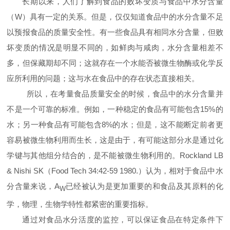
长期以来，人们了解到食品的败坏变质与食品中水分含量
（
W
）具有一定的关系。但是，仅仅知道食品中的水分含量不足
以预报食品的质量安全性。有一些食品具有相同水分含量，但败
坏变质的情况是明显不同的，如鲜肉与咸肉，水分含量相差不
多，但保藏期却不同；这就存在一个水能否被微生物酶或化学反
应所利用的问题；这与水在食品中的存在状态直接相关。
所以，在考量食品质量安全的时候，食品中的水分含量并
不是一个可靠的标准。例如，一种稳定的食品有可能包含
15%
的
水；另一种食品有可能包含
8%
的水；但是，这不能断定前者更
容易被微生物利用而生长，这是由于，有可能这部分水是通过化
学键与其他组分结合的，是不能被微生物利用的。
Rockland LB
& Nishi SK
（
Food Tech 34:42-59 1980.
）认为，相对于食品中水
分含量来说，
A
已经被认为是更加重要的和食品及其原料的化
W
学，物理，生物学特性都紧密的重要指标。
通过对食品水分活度的监控，可以保证食品在特定条件下