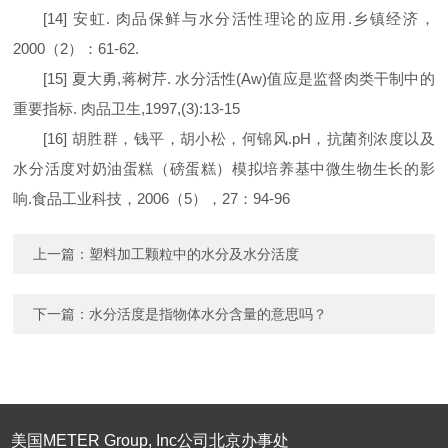
[14]
安虹
.
肉品保鲜与水分活性理论的应用
.
乡镇经济，
2000
（
2
）：
61-62.
[15]
夏大勇
,
蒋树芹
.
水分活性
(Aw)
值应是监督肉类干制中的
重要指标
.
肉品卫生
,1997,(3):13-15
[16]
胡胜群，钱平，胡小松，何锦风.
pH
，抗菌剂浓度以及
水分活度对奶油蛋糕（磅蛋糕）模拟培养基中微生物生长的影
响
.
食品工业科技，
2006
（
5
），
27
：
94-96
上一篇：
塑料加工颗粒中的水分及水分活度
下一篇：
水分活度是指物体水分含量的意思吗？
美国METER Group, Inc公司北京办事处