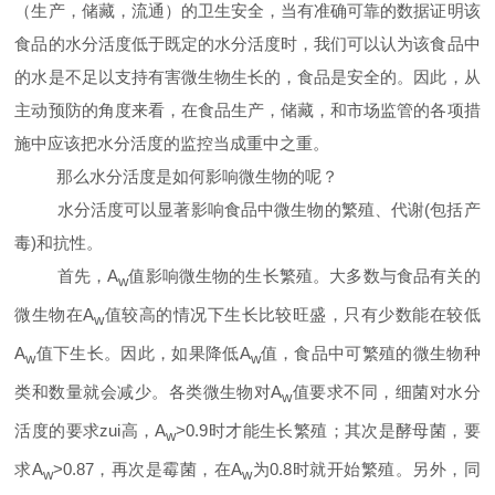
（生产，储藏，流通）的卫生安全，当有准确可靠的数据证明该
食品的水分活度低于既定的水分活度时，我们可以认为该食品中
的水是不足以支持有害微生物生长的，食品是安全的。因此，从
主动预防的角度来看，在食品生产，储藏，和市场监管的各项措
施中应该把水分活度的监控当成重中之重。
那么水分活度是如何影响微生物的呢？
水分活度可以显著影响食品中微生物的繁殖、代谢
(
包括产
毒
)
和抗性。
首先，
A
值影响微生物的生长繁殖。大多数与食品有关的
w
微生物在
A
值较高的情况下生长比较旺盛，只有少数能在较低
w
A
值下生长。因此，如果降低
A
值，食品中可繁殖的微生物种
w
w
类和数量就会减少。各类微生物对
A
值要求不同，细菌对水分
w
活度的要求zui高，
A
>0.9
时才能生长繁殖；其次是酵母菌，要
w
求
A
>0.87
，再次是霉菌，在
A
为
0.8
时就开始繁殖。另外，同
w
w