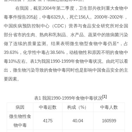
在我国，截至
2004
年第二季度，卫生部共收到重大食物中
毒事件报告
205
起，中毒
6329
人，死亡
156
人。
2000
年
-2002
年，
中国疾病预防控制中心（
CDC
）营养与食品安全研究所对全国
部分省市的生肉、熟肉和乳制品、水产品、蔬菜中的致病菌污染
做了连续的质量监测。结果表明微生物型食物中毒仍居*，占
39.63%
，化学性中毒占
38.56%
，动植物性和原因不明的食物中
毒
10%
左右。表
1
为我国
1990-1999
年食物中毒状况。由此可以看
出，微生物污染导致的食物中毒同时也是影响中国食品安全的主
要因素。
[1]
表
1
我国
1990-1999
年食物中毒状况
病因
中毒起数
构成（
%
）
中毒人数
微生物性食
4175
40.04
160599
物中毒