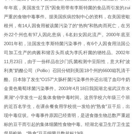
年年底，美国发生了历*因食用带有李斯特菌的食品而引发的zui
严重的食物中毒事件。据美国疾病控制中心的资料，在美国密歇
根州，有
14
人因食用被该菌污染了的“热狗”和熟肉而死亡，在另
外
22
个州也有
97
人因此患病，
6
名妇女因此流产。
2000
年底至
2001
年初，法国发生李斯特菌污染事件，有
6
个人因食用法国公
司加工生产的肉酱和猪舌头而成为李氏杆菌的牺牲品。
2002
年
11
月
23
日，由于一份样品在沙门氏菌检测中呈阳性，意大利“波
利奥”奶酪公司（
Pollio
）召回分销到美国
18
个州的
6600
箱乳清干
酪。日本除了发生“
O157
”大肠杆菌污染事件外还出现了血印牛奶
金黄色葡萄球菌污染事件。
2003
年
4
月
18
日我国湖北省武汉市水
果湖*小学发生一起集体食物中毒时间。这所学校六年级三个班
的近百名学生，在课余餐食用学校统一发给的“熟食”豆干后，出
现中毒症状。中毒事件原因已经查明，是进食微生物总数严重超
标的豆干而引起的集体细菌性食物中毒。经湖北省卫生厅卫生监
督局检验，“熟食”豆干细菌总数超标
19
倍。