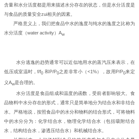
含量和水分活度都是用来描述水分存在的状态，但是水分活度是
与食品的质量安全zui相关的因素。
严格意义上，我们把食品中水的逸度与纯水的逸度之比称为
水分活度（
water activity
）
A
w
水分逃逸的趋势通常可以近似地用水的蒸汽压来表示，在
低压或室温时，
f/f
和
P/P
之差非常小（
<1%
），故用
P/P
来定
0
0
0
义
A
是合理的。
w
水分活度是食品组成和温度的函数，受前者影响较大。食
品物料中水分存在的形式，通常只是简单地分为结合水和非结合
水。严格地说，按照食品中的水分和物料的结合形式，可将物料
中的水分分为：化学结合水，物理化学结合水（包括吸附结合
水，结构结合水，渗透压结合水）和机械结合水。