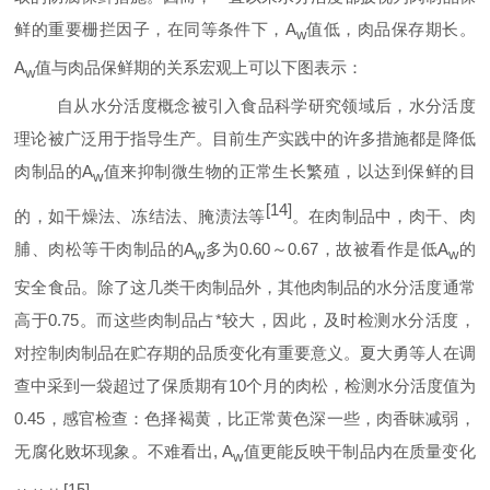
鲜的重要栅拦因子，在同等条件下，
A
值低，肉品保存期长。
w
A
值与肉品保鲜期的关系宏观上可以下图表示：
w
自从水分活度概念被引入食品科学研究领域后，水分活度
理论被广泛用于指导生产。目前生产实践中的许多措施都是降低
肉制品的
A
值来抑制微生物的正常生长繁殖，以达到保鲜的目
w
[14]
的，如干燥法、冻结法、腌渍法等
。在肉制品中，肉干、肉
脯、肉松等干肉制品的
A
多为
0.60
～
0.67
，故被看作是低
A
的
w
w
安全食品。除了这几类干肉制品外，其他肉制品的水分活度通常
高于
0.75
。而这些肉制品占*较大，因此，及时检测水分活度，
对控制肉制品在贮存期的品质变化有重要意义。夏大勇等人在调
查中采到一袋超过了保质期有
10
个月的肉松，检测水分活度值为
0.45
，感官检查：色择褐黄，比正常黄色深一些，肉香昧减弱，
无腐化败坏现象。不难看出
, A
值更能反映干制品内在质量变化
w
[15]