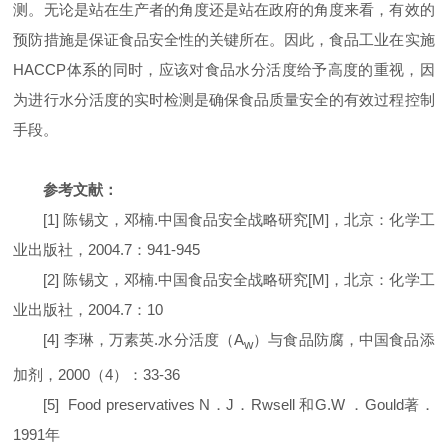
测。无论是站在生产者的角度还是站在政府的角度来看，有效的
预防措施是保证食品安全性的关键所在。因此，食品工业在实施
HACCP
体系的同时，应该对食品水分活度给予高度的重视，因
为进行水分活度的实时检测是确保食品质量安全的有效过程控制
手段。
参考文献：
[1]
陈锡文，邓楠
.
中国食品安全战略研究
[M]
，北京：化学工
业出版社，
2004.7
：
941-945
[2]
陈锡文，邓楠
.
中国食品安全战略研究
[M]
，北京：化学工
业出版社，
2004.7
：
10
[4]
李琳，万素英
.
水分活度（
A
）与食品防腐，中国食品添
w
加剂，
2000
（
4
）：
33-36
[5]
Food preservatives N
．
J
．
Rwsell
和
G.W
．
Gould
著．
1991
年