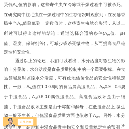
受低
A
值的影响，这些寄生虫在冷冻或干燥过程中可被杀死。
w
在研究肉中旋毛虫在干燥过程中的生存情况时观察到：在发酵香
肠中当
A
值降低到一定数值时，这些寄生虫就会失活，从以上
w
所述可以得出这样的结论：通过选择合适的条件
(A
值、
pH
w
值、湿度、保鲜剂等
)
，可减少或杀死微生物，从而提高食品稳
定性和安全性。
通过以上的论述，我们可以看出，水分活度对微生物的影
响十分显著，水分活度是食品质量控制中的一个重要指标。在食
品领域及时监控水分活度，可有效地估价食品的安全性和稳定
性。一般，
A
值在
1.0-0.9
间的食品属高湿食品，
A
0.9
—
0.6
属
w
w
于中湿食品，
A
0.6-0.0
属低湿食品。高湿食品败坏是由于细
w
菌，中湿食品败坏主要是由于霉菌和酵母，在低湿食品上
,
微生
物一般不生长，但低湿食品质量方面也依赖于
A
。另外，水分
w
[9-
活度可用于高湿和中湿食品微生物安全和质量稳定性的预测