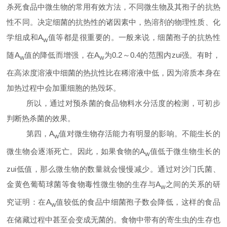
杀死食品中微生物的常用有效方法，不同微生物及其孢子的抗热
性不同。决定细菌的抗热性的诸因素中，热溶剂的物理性质、化
学组成和
A
值等都是很重要的。一般来说，细菌孢子的抗热性
w
随
A
值的降低而增强，在
A
为
0.2
～
0.4
的范围内zui强。有时，
w
w
在高浓度溶液中细菌的热抗性比在稀溶液中低，因为溶质本身在
加热过程中会加重细胞的热毁坏。
所以，通过对预杀菌的食品物料水分活度的检测，可初步
判断热杀菌的效果。
第四，
A
值对微生物存活能力有明显的影响。不能生长的
w
微生物会逐渐死亡。因此，如果食物的
A
值低于微生物生长的
w
zui低值，那么微生物的数量就会慢慢减少。通过对沙门氏菌、
金黄色葡萄球菌等食物毒性微生物的生存与
A
之间的关系的研
w
究证明：在
A
值较低的食品中细菌孢子数会降低，这样的食品
w
在储藏过程中甚至会变成无菌的。食物中带有的寄生虫的生存也