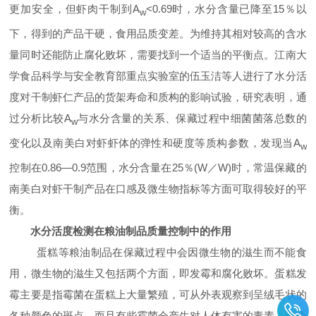
更加安全，但虾肉干制到
A
<0.69
时，水分含量已降至
15
％以
w
下，得到的产品干硬，食用品质变差。为维持其相对较高的含水
量同时还能防止腐化败坏，需要找到一个适当的平衡点。江南大
学食品科学与安全教育部重点实验室的伍玉洁等人进行了水分活
度对干制虾仁产品的货架寿命和质构的影响试验，研究表明，通
过分析比较
A
与水分含量的关系、保藏过程中细菌菌落总数的
w
变化以及南美白对虾虾体的弹性和硬度等质构参数，发现当
A
w
控制在
0.86
—
0.9
范围，水分含量在
25
％
(W
／
W)
时，常温保藏的
南美白对虾干制产品在口感及微生物指标等方面可取得较好的平
衡。
水分活度检测在粮油制品质量控制中的作用
蛋糕等粮油制品在保藏过程中会因微生物的滋生而不能食
用，微生物的滋生又包括两个方面，即发霉和腐化败坏。蛋糕发
霉主要是指霉菌在蛋糕上大量繁殖，可从外表观察到呈绒毛状的
各种颜色的斑点，而且有些霉菌会产生对人体有害的毒素。污染