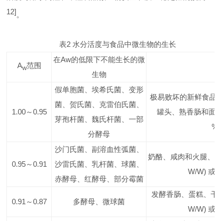
12]
。
表
2
水分活度与食品中微生物的生长
在
Aw
的低限下不能生长的微
A
范围
w
生物
假单胞菌、埃希氏菌、变形
极易败坏的新鲜食品
菌、贺氏菌、克雷伯氏菌、
1.00
～
0.95
罐头、熟香肠和面
芽孢杆菌、魏氏杆菌、一部
%
分酵母
沙门氏菌、副溶血性弧菌、
奶酪、咸肉和火腿、
0.95
～
0.91
沙雷氏菌、乳杆菌、球菌、
W/W)
或
赤酵母、红酵母、部分霉菌
发酵香肠、蛋糕、干
0.91
～
0.87
多酵母、微球菌
W/W)
或