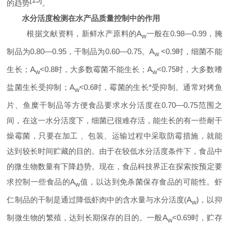
的趋势
。
水分活度检测在水产品质量控制中的作用
根据文献资料，新鲜水产原料的
A
一般在
0.98
—
0.99
，腌
w
制品为
0.80
—
0.95
，干制品为
0.60
—
0.75
。
A
<0.9
时，细菌不能
w
生长；
A
<0.8
时，大多数霉菌不能生长；
A
<0.75
时，大多数嗜
w
w
盐菌生长受抑制；
A
<0.6
时，霉菌的生长*受抑制。通常对烤鱼
w
片、鱼糜干制品等方便食品要求水分活度在
0.70
—
0.75
范围之
间，在这一水分活度下，细菌已很难存活，能生长的有一些耐干
燥霉菌，只要在加工
、包装、运输过程中采取防霉措施，就能
达到较长时间贮藏的目的。由于在较低水分活度条件下，食品中
的微生物数量有下降趋势。现在，食品科技界正在探索按预定要
求控制一些食品的
A
值，以达到免杀菌保存食品的可能性。虾
w
仁制品的干制是通过降低虾肉中的含水量与水分活度
(A
)
，以抑
w
制微生物的繁殖，达到长期保存的目的。一般
A
<0.69
时，贮存
w