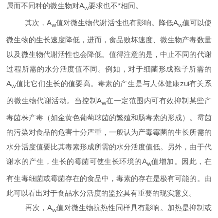
属而不同种的微生物对
A
要求也不*相同。
w
其次，
A
值对微生物代谢活性也有影响。降低
A
值可以使
w
w
微生物的生长速度降低，进而，食品败坏速度、微生物产毒数量
以及微生物代谢活性也会降低。值得注意的是，中止不同的代谢
过程所需的水分活度值不同。例如，对于细菌形成孢子所需的
A
值比它们生长的值要高。毒素的产生是与人体健康zui有关系
w
的微生物代谢活动。当控制
A
在一定范围内可有效抑制某些产
w
毒菌株产毒（如金黄色葡萄球菌的繁殖和肠毒素的形成）。霉菌
的污染对食品的危害十分严重，一般认为产毒霉菌的生长所需的
水分活度值要比其毒素形成所需的水分活度值低。另外，由于代
谢水的产生，生长的霉菌可使生长环境的
A
值增加。因此，在
w
有生毒细菌或霉菌存在的食品中，毒素的存在是极有可能的。由
此可以看出对于食品水分活度的监控具有重要的现实意义。
再次，
A
值对微生物抗热性同样具有影响。加热是抑制或
w