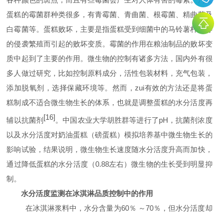
蛋糕的霉菌群种类很多，有青霉菌、青曲菌、根霉菌、精曲菌及
白霉菌等。蛋糕败坏，主要是指蛋糕受到细菌中的马铃薯杆菌等
的侵袭繁殖而引起的败坏变质。霉菌的作用在粮油制品的败坏变
质中起到了主要的作用。微生物的控制有诸多方法，国内外有很
多人做过研究，比如控制原料成分，活性包装材料，充气包装，
添加脱氧剂，选择保藏环境等。然而，zui有效的方法还是将蛋
糕制成不适合微生物生长的体系，也就是调整蛋糕的水分活度再
[16]
辅以抗菌剂
。中国农业大学胡胜群等进行了
pH
，抗菌剂浓度
以及水分活度对奶油蛋糕（磅蛋糕）模拟培养基中微生物生长的
影响试验，结果说明，微生物生长速度随水分活度升高而加快，
通过降低蛋糕的水分活度（
0.88
左右）微生物的生长受到明显抑
制。
水分活度监测在冰淇淋品质控制中的作用
在冰淇淋浆料中，水分含量为
60
％
～
70
％，但水分活度却