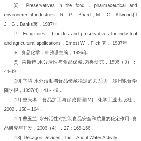
[6]
Preservatives in the food
，
pharmaceutical and
environmental industries
．
R
．
G
．
Board
，
M
．
C
．
Allwood
和
J
．
G
．
Banks
著，
1987
年
[7]
Fungicides
．
biocides and preservatives for industrial
and agricultural applications
．
Emest W
．
Flick
著，
1987
年
[8]
食品化学．韩雅珊主编，
1996
年
[9]
莱斯特
.
水分活性与食品保藏
.
肉类研究，
1996
（
3
）：
44-49
[10]
卞科
.
水分活度与食品储藏稳定的关系
[J]
．郑州粮食学
院学报，
1997(4)
：
41
～
48
．
[11]
曾庆孝．食品加工与保藏原理
[M]
．化学工业出版社，
2002
，
158
～
164
．
[12]
曹玉兰
.
水分活性对控制食品安全和质量的稳定作用
.
食
品研究与开发，
2006
（
4
），
27
：
165-166
[13]
Decagon Devices
，
Inc
．
About Water Activity