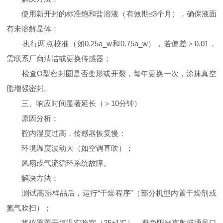
使用新开封的标准饱和盐溶液（有效期≤3个月），确保液面
有未溶解晶体；
执行两点校准（如0.25a_w和0.75a_w），若偏差＞0.01，
需联系厂商清洁或更换传感器；
检查O型密封圈是否变形或开裂，每年更换一次，涂抹真空
脂增强密封。
三、响应时间显著延长（＞10分钟）
原因分析：
腔内湿度过高，传感器恢复慢；
环境温度波动大（如空调直吹）；
风扇或气流循环系统故障。
解决方法：
测试高湿样品后，运行“干燥程序”（部分机型内置干燥剂或
氮气吹扫）；
将仪器置于恒温实验室（25±1℃），避免阳光直射或通风口