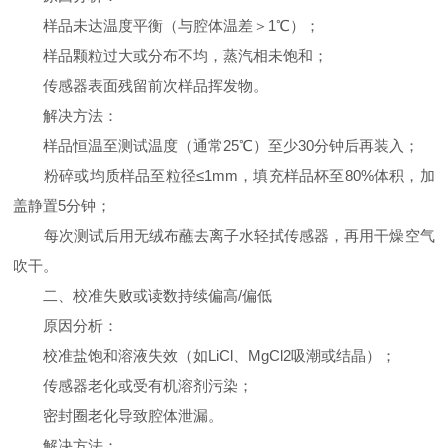
样品未达温度平衡（与腔体温差＞1℃）；
样品颗粒过大或分布不均，蒸汽相未饱和；
传感器表面残留前次样品挥发物。
解决方法：
样品恒温至测试温度（通常25℃）至少30分钟后再装入；
粉碎或均质样品至粒径≤1mm，填充样品杯至80%体积，加
盖静置5分钟；
每次测试后用无绒布蘸去离子水轻拭传感器，再用干燥空气
吹干。
二、校准失败或读数持续偏高/偏低
原因分析：
校准盐饱和溶液失效（如LiCl、MgCl2吸潮或结晶）；
传感器老化或受有机溶剂污染；
密封圈老化导致腔体泄漏。
解决方法：