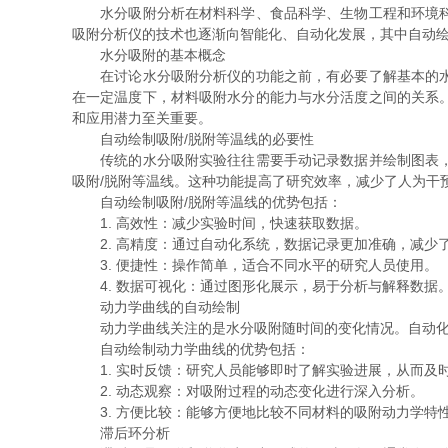
水分吸附分析在材料科学、食品科学、生物工程和环境科学
吸附分析仪的技术也逐渐向智能化、自动化发展，其中自动绘
水分吸附的基本概念
在讨论水分吸附分析仪的功能之前，有必要了解基本的水分
在一定温度下，材料吸附水分的能力与水分活度之间的关系
和应用潜力至关重要。
自动绘制吸附/脱附等温线的必要性
传统的水分吸附实验往往需要手动记录数据并绘制图表，耗
吸附/脱附等温线。这种功能提高了研究效率，减少了人为干
自动绘制吸附/脱附等温线的优势包括：
1. 高效性：减少实验时间，快速获取数据。
2. 高精度：通过自动化系统，数据记录更加准确，减少
3. 便捷性：操作简单，适合不同水平的研究人员使用。
4. 数据可视化：通过图形化展示，易于分析与解释数据
动力学曲线的自动绘制
动力学曲线关注的是水分吸附随时间的变化情况。自动化分
自动绘制动力学曲线的优势包括：
1. 实时反馈：研究人员能够即时了解实验进展，从而及
2. 动态观察：对吸附过程的动态变化进行深入分析。
3. 方便比较：能够方便地比较不同材料的吸附动力学特
滞后环分析