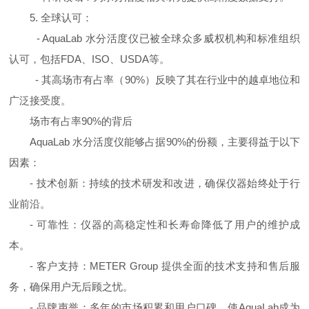
5.
全球认可：
- AquaLab
水分活度仪已被全球众多威权机构和标准组织
认可，包括
FDA
、
ISO
、
USDA
等。
-
其高场市有占率（
90%
）反映了其在行业中的越卓地位和
广泛接受度。
场市有占率
90%
的背后
AquaLab
水分活度仪能够占据
90%
的份额，主要得益于以下
因素：
-
技术创新：持续的技术研发和改进，确保仪器始终处于行
业前沿。
-
可靠性：仪器的高稳定性和长寿命降低了用户的维护成
本。
-
客户支持：
METER Group
提供全面的技术支持和售后服
务，确保用户无后顾之忧。
-
品牌声誉：多年的市场积累和用户口碑，使
AquaLab
成为