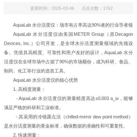
更新时间：2025-03-06 点击次数：1762
AquaLab
水分活度仪：场市有占率高达
90%
者的行业导者领
AquaLab
水分活度仪由美国
METER Group
（原
Decagon
Devices, Inc.
）公司开发，是全球水分活度测量领域的先领设
备。凭借其高精度、可靠性和用户友好的设计，
AquaLab
水分
活度仪在全球市场中占据了
90%
的市场额份，成为科研、食品、
制药、化工等行业的选首工具。
AquaLab
水分活度仪的核心优势
1.
高精度测量：
- AquaLab
水分活度仪的测量精度高达±
0.003 a_w
，能够
满足严格的科研和工业标准。
-
其采用的冷镜露点法（
chilled-mirror dew point method
）
是水分活度测量的黄金标准，确保数据的准确性和可重复性。
2.
快速测量：