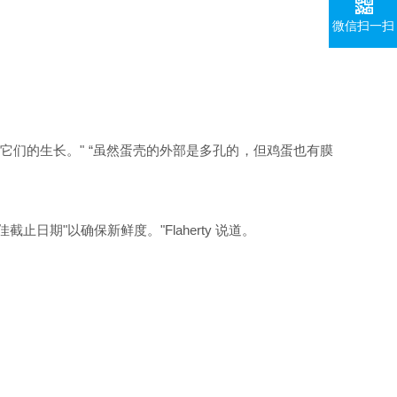
微信扫一扫
它们的生长。"
“
虽然蛋壳的外部是多孔的，但鸡蛋也有膜
截止日期"以确保新鲜度。"
Flaherty
说道。