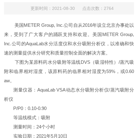
更新时间：2021-08-30 点击次数：2764
美国
METER Group, Inc.
公司自从
2016
年设立北京办事处以
来，受到了广大客户的踊跃支持和欢迎。美国
METER Group,
Inc.
公司的
AquaLab
水分活度仪和水分吸附分析仪，以准确和快
速的测量提供水分研究和质量控制全面的解决方案。
下图为某原料药水分吸附等温线
DVS
（吸湿特性）
/
蒸汽吸
附和临界相对湿度，该原料药的临界相对湿度为
59%
，或
0.60
aw
。
测量仪器：
AquaLab VSA
动态水分吸附分析仪
/
蒸汽吸附分
析仪
P/P0
：
0.10-0.90
等温线模式：吸附
测量时间：
24
个小时
实验日期：
2021
年
5
月
10
日