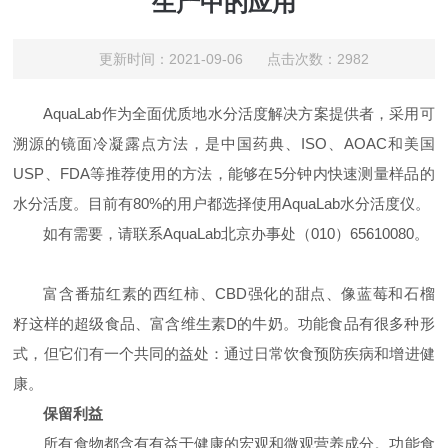
生产中的应用
更新时间：2021-09-06 点击次数：2982
AquaLab
作为全面优质地水分活度解决方案提供者
，采用可
溯源的镜面冷凝露点方法，是中国药典、
ISO
、
AOAC
和美国
USP
、
FDA
等推荐使用的方法，能够在
5
分钟内快速测量样品的
水分活度。目前有
80%
的用户都选择使用
AquaLab
水分活度仪。
如有需要，请联系
AquaLab
北京办事处（
010
）
65610080
。
富含番茄红素的西红柿、
CBD
强化的甜点、像蓝莓和石榴
籽这样的超级食品、富含维生素
D
的牛奶。功能食品有很多种形
式，但它们有一个共同的益处：通过日常饮食预防疾病和增进健
康。
保留利益
所有食物都含有有益于健康的宏观和微观营养成分。功能食