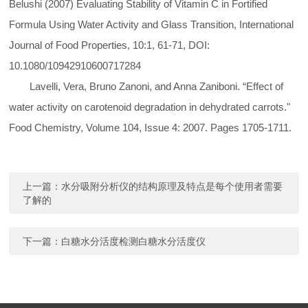
Belushi (2007) Evaluating Stability of Vitamin C in Fortified
Formula Using Water Activity and Glass Transition, International
Journal of Food Properties, 10:1, 61-71, DOI:
10.1080/10942910600717284
Lavelli, Vera, Bruno Zanoni, and Anna Zaniboni. “Effect of
water activity on carotenoid degradation in dehydrated carrots."
Food Chemistry, Volume 104, Issue 4: 2007. Pages 1705-1711.
上一篇：
水分吸附分析仪的结构原理及特点是每个使用者需要
了解的
下一篇：
白糖水分活度检测白糖水分活度仪