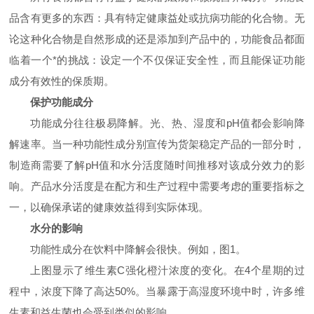
品含有更多的东西：具有特定健康益处或抗病功能的化合物。无
论这种化合物是自然形成的还是添加到产品中的，功能食品都面
临着一个*的挑战：设定一个不仅保证安全性，而且能保证功能
成分有效性的保质期。
保护功能成分
功能成分往往极易降解。光、热、湿度和
pH
值都会影响降
解速率。当一种功能性成分别宣传为货架稳定产品的一部分时，
制造商需要了解
pH
值和水分活度随时间推移对该成分效力的影
响。产品水分活度是在配方和生产过程中需要考虑的重要指标之
一，以确保承诺的健康效益得到实际体现。
水分的影响
功能性成分在饮料中降解会很快。例如，图
1
。
上图显示了维生素
C
强化橙汁浓度的变化。在
4
个星期的过
程中，浓度下降了高达
50%
。当暴露于高湿度环境中时，许多维
生素和益生菌也会受到类似的影响。