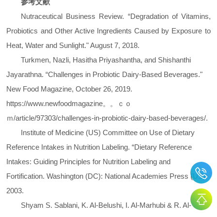
参考文献
Nutraceutical Business Review. “Degradation of Vitamins,
Probiotics and Other Active Ingredients Caused by Exposure to
Heat, Water and Sunlight." August 7, 2018.
Turkmen, Nazli, Hasitha Priyashantha, and Shishanthi
Jayarathna. “Challenges in Probiotic Dairy-Based Beverages."
New Food Magazine, October 26, 2019.
https://www.newfoodmagazine。。ｃｏ
ｍ/article/97303/challenges-in-probiotic-dairy-based-beverages/.
Institute of Medicine (US) Committee on Use of Dietary
Reference Intakes in Nutrition Labeling. “Dietary Reference
Intakes: Guiding Principles for Nutrition Labeling and
Fortification. Washington (DC): National Academies Press (US);
2003.
Shyam S. Sablani, K. Al-Belushi, I. Al-Marhubi & R. Al-