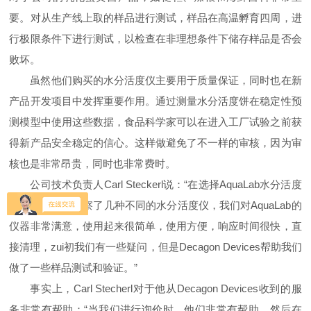
要。对从生产线上取的样品进行测试，样品在高温孵育四周，进
行极限条件下进行测试，以检查在非理想条件下储存样品是否会
败坏。
虽然他们购买的水分活度仪主要用于质量保证，同时也在新
产品开发项目中发挥重要作用。通过测量水分活度饼在稳定性预
测模型中使用这些数据，食品科学家可以在进入工厂试验之前获
得新产品安全稳定的信心。这样做避免了不一样的审核，因为审
核也是非常昂贵，同时也非常费时。
公司技术负责人
Carl Steckerl
说：“在选择
AquaLab
水分活度
仪之前，我们考察了几种不同的水分活度仪，我们对
AquaLab
的
仪器非常满意，使用起来很简单，使用方便，响应时间很快，直
接清理，zui初我们有一些疑问，但是
Decagon Devices
帮助我们
做了一些样品测试和验证。”
事实上，
Carl Stecherl
对于他从
Decagon Devices
收到的服
务非常有帮助：“当我们进行询价时，他们非常有帮助，然后在