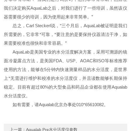
我们决定购买
AquaLab
之后，对我们进行了一些培训，虽然该仪
器需要很少的培训，因为使用起来非常简单。”
总之，
Carl Steckerl
说，“三个月后，
AquaLab
被证明是我们
所需要的，它非常*可靠，*要注意的是要保持仪器清洁干净，如
果需要校准也很快和非常容易。”
AquaLab
是美国专业的水分活度解决方案，采用可溯源的镜
面冷凝露点方法，是美国
FDA
、
USP
、
AOAC
和
ISO
等标准推荐
使用的方法，能够在
5
分钟内快速测量样品的水分活度，是世界
上*无需进行维护和校准的水分活度仪，并且读数能够长期保持
稳定。目前有超过80%的大型食品和药品企业都在使用
Aqualab
水分活度仪。
如有需要，请
Aqualab
北京办事处
010*65610082
。
上一篇：
Aqualab Pre水分活度仪参数