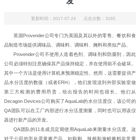
发
更新时间：2017-07-24 点击次数：3165
英国
Provender
公司专门为英国及其以外的零售、餐饮和食
品制造市场提供调味品、调味料、调味料、腌料和类似产品。
Provender
公司不使用人造着色剂、调味剂和防腐剂，因此
公司必须特别注意确保其产品保持稳定，并在使用前不会破坏。
其中一个方法是使用计算机来预测稳定性。然而，这需要提供产
品水分活度的数值（或者
ERH
），他们发现送到外部实验室做
第三方检测的费用昂贵，给出报告的时间也很长。他们从
Decagon Devices
公司购买了
AquaLab
的水分活度仪，该公司的
QA
团队可以在工厂内部进行水分活度测量，同时也可以用该仪
器进行新产品的开发。
QA
团队的
11
名成员定期使用
AquaLab
来测量水分活度。这
对于公司的乳化蛋黄酱产品，如鞑靼、辣根和海鲜酱料非常重