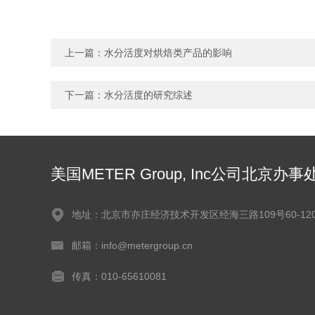
上一篇：
水分活度对烘焙类产品的影响
下一篇：
水分活度的研究综述
美国METER Group, Inc公司北京办事
地址：北京市亦庄经济技术开发区经海三路109号60-120
邮箱：info@metergroup.cn
传真：010-65610081