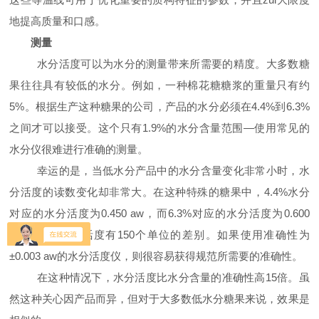
地提高质量和口感。
测量
水分活度可以为水分的测量带来所需要的精度。大多数糖
果往往具有较低的水分。例如，一种棉花糖糖浆的重量只有约
5%
。根据生产这种糖果的公司，产品的水分必须在
4.4%
到
6.3%
之间才可以接受。这个只有
1.9%
的水分含量范围—使用常见的
水分仪很难进行准确的测量。
幸运的是，当低水分产品中的水分含量变化非常小时，水
分活度的读数变化却非常大。在这种特殊的糖果中，
4.4%
水分
对应的水分活度为
0.450 aw
，而
6.3%
对应的水分活度为
0.600
aw
。所以水分活度有
150
个单位的差别。如果使用准确性为
±
0.003 aw
的水分活度仪，则很容易获得规范所需要的准确性。
在这种情况下，水分活度比水分含量的准确性高
15
倍。虽
然这种关心因产品而异，但对于大多数低水分糖果来说，效果是