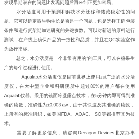
发现早期潜在的问题比发现问题后再来纠正更加容易。
水分活度可用于预测和解决水分迁移和储藏稳定性的问
题。它可以确定微生物生长是否是一个问题，也是选择正确包装
条件和进行货架期加速研究的关键参数。可以对新进的原料进行
测试，在产线上确保产品的一致性和品质，并且在
QC
实验室作
为放行指标。
总之，水分活度是一个非常有用的*的工具，可以在糖果生
产的每个过程进行使用。
Aqualab
水分活度仪是目前世界上使用zui广泛的水分活
度仪，在大中型企业和科研院所中超过
80%
的用户都在使用
Aqualab
仪器。采用的镜面冷凝露点技术，在
5
分钟内即可得到准
确的读数，准确性为
±
0.003 aw
，由于其快速及其准确的读数，
上所有的标准组织，如美国
FDA
、
AOAC
、
ISO
等都推荐其为技
术。
需要了解更多信息，请咨询
Decagon Devices
北京办事