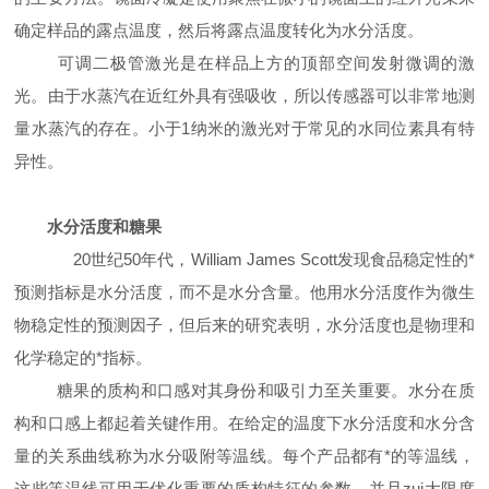
确定样品的露点温度，然后将露点温度转化为水分活度。
可调二极管激光是在样品上方的顶部空间发射微调的激
光。由于水蒸汽在近红外具有强吸收，所以传感器可以非常地测
量水蒸汽的存在。小于
1
纳米的激光对于常见的水同位素具有特
异性。
水分活度和糖果
20
世纪
50
年代，
William James Scott
发现食品稳定性的*
预测指标是水分活度，而不是水分含量。他用水分活度作为微生
物稳定性的预测因子，但后来的研究表明，水分活度也是物理和
化学稳定的*指标。
糖果的质构和口感对其身份和吸引力至关重要。水分在质
构和口感上都起着关键作用。在给定的温度下水分活度和水分含
量的关系曲线称为水分吸附等温线。每个产品都有*的等温线，
这些等温线可用于优化重要的质构特征的参数，并且zui大限度